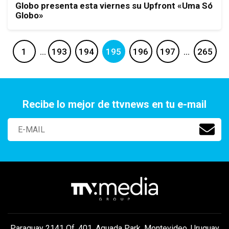
Globo presenta esta viernes su Upfront «Uma Só
Globo»
1
…
193
194
195
196
197
…
265
Recibe lo mejor de ttvnews en tu e-mail
Paraguay 2141 Of. 401, Aguada Park, Montevideo, Uruguay