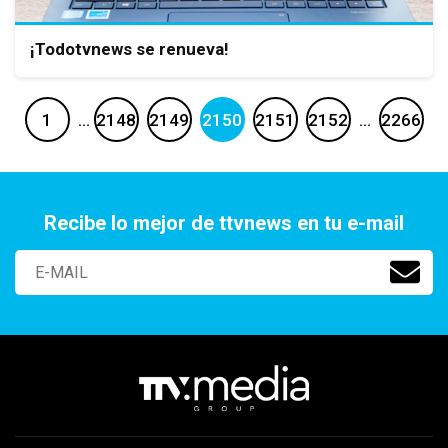
¡Todotvnews se renueva!
1
…
2148
2149
2150
2151
2152
…
2266
Recibe lo mejor de ttvnews en tu e-mail