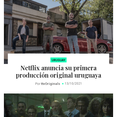
URUGUAY
Netflix anuncia su primera
producción original uruguaya
Por
ttvOriginals
13/10/2021