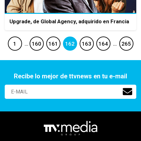
Upgrade, de Global Agency, adquirido en Francia
1
…
160
161
162
163
164
…
265
Recibe lo mejor de ttvnews en tu e-mail