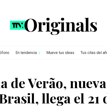
rófono
En tendencia
Mueve tus ideas
Tus citas del añ
 de Verão, nueva 
Brasil, llega el 21