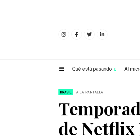
Qué está pasando
Al mic
BRASIL
A LA PANTALLA
Temporada
de Netflix 