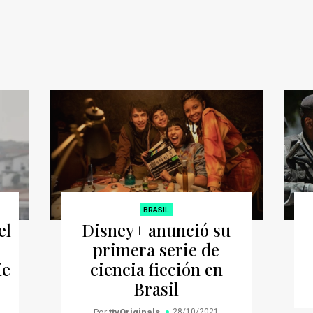
BRASIL
el
Disney+ anunció su
primera serie de
ie
ciencia ficción en
Brasil
Por
ttvOriginals
28/10/2021