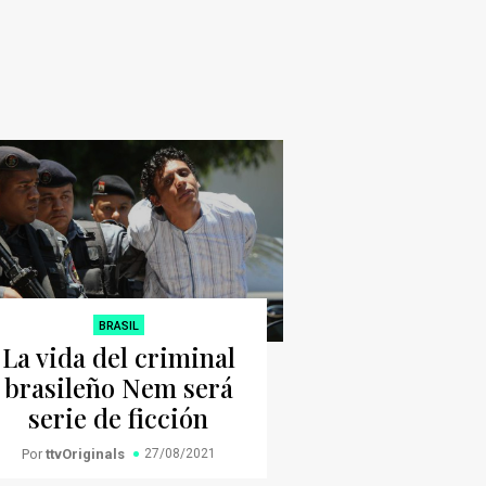
BRASIL
La vida del criminal
brasileño Nem será
serie de ficción
Por
ttvOriginals
27/08/2021