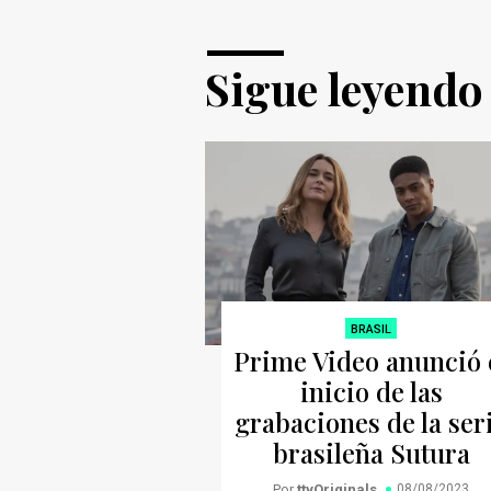
Sigue leyendo
BRASIL
Prime Video anunció 
inicio de las
grabaciones de la ser
brasileña Sutura
Por
ttvOriginals
08/08/2023