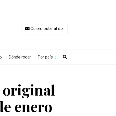
Quiero estar al día
o
Dónde rodar
Por país
original
 de enero