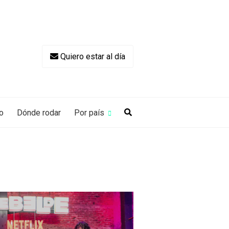
Quiero estar al día
o
Dónde rodar
Por país