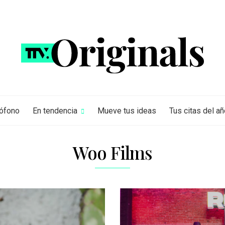
rófono
En tendencia
Mueve tus ideas
Tus citas del añ
Woo Films