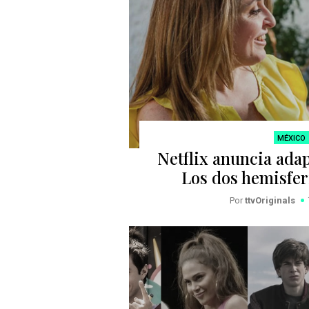
MÉXICO
Netflix anuncia adap
Los dos hemisfer
Por
ttvOriginals