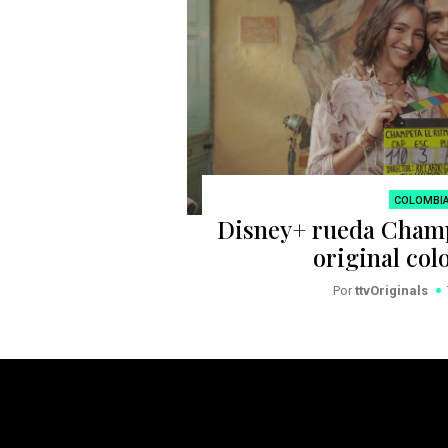
COLOMBI
Disney+ rueda Champ
original co
Por
ttvOriginals