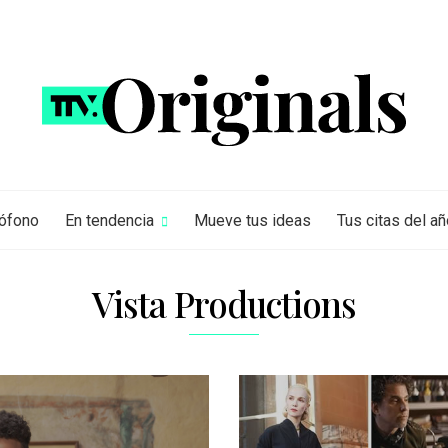
rófono
En tendencia
Mueve tus ideas
Tus citas del añ
Vista Productions