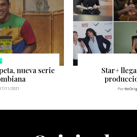
A
eta, nueva serie
Star+ lleg
lombiana
produccio
17/11/2021
Por
ttvOri