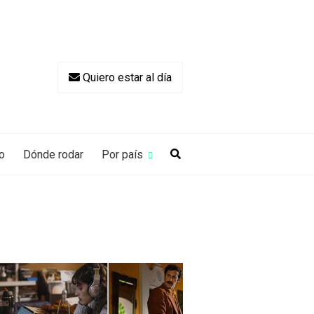
Quiero estar al día
o
Dónde rodar
Por país