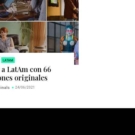
LATAM
a a LatAm con 66
nes originales
ginals
24/06/2021