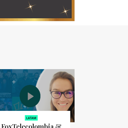
LATAM
FoxTelecolombia &