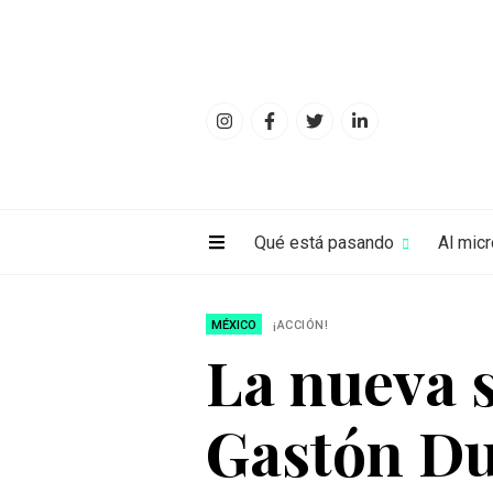
Qué está pasando
Al mic
MÉXICO
¡ACCIÓN!
La nueva 
Gastón Du