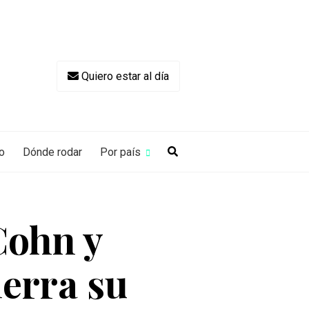
Quiero estar al día
o
Dónde rodar
Por país
Cohn y
ierra su