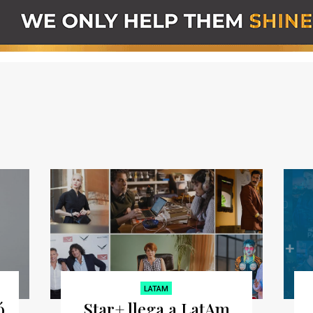
LATAM
ó
Star+ llega a LatAm