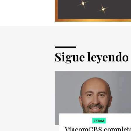
Sigue leyendo
LATAM
ViacomCBS complet