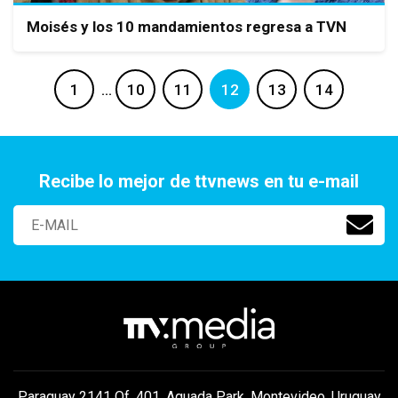
Moisés y los 10 mandamientos regresa a TVN
1
…
10
11
12
13
14
Recibe lo mejor de ttvnews en tu e-mail
Paraguay 2141 Of. 401, Aguada Park, Montevideo, Uruguay