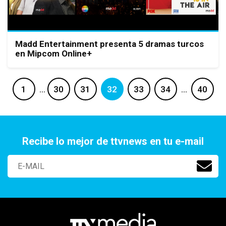
Madd Entertainment presenta 5 dramas turcos
en Mipcom Online+
1
…
30
31
32
33
34
…
40
Recibe lo mejor de ttvnews en tu e-mail