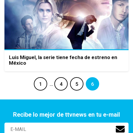
Luis Miguel, la serie tiene fecha de estreno en
México
1
…
4
5
6
Recibe lo mejor de ttvnews en tu e-mail