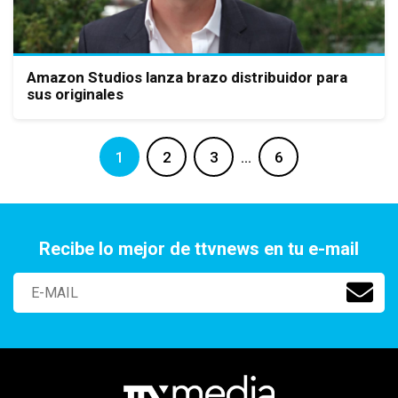
Amazon Studios lanza brazo distribuidor para
sus originales
1
2
3
…
6
Recibe lo mejor de ttvnews en tu e-mail