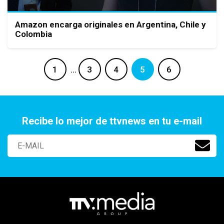
Amazon encarga originales en Argentina, Chile y
Colombia
1
…
3
4
5
6
Recibe lo mejor de ttvnews en tu e-mail