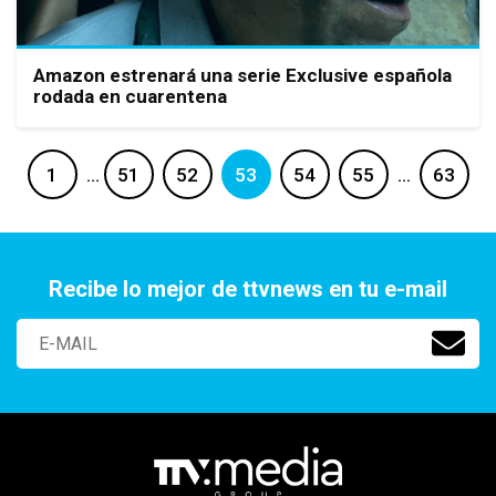
Amazon estrenará una serie Exclusive española
rodada en cuarentena
1
…
51
52
53
54
55
…
63
Recibe lo mejor de ttvnews en tu e-mail