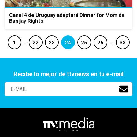
Canal 4 de Uruguay adaptará Dinner for Mom de
Banijay Rights
1
…
22
23
24
25
26
…
33
Recibe lo mejor de ttvnews en tu e-mail