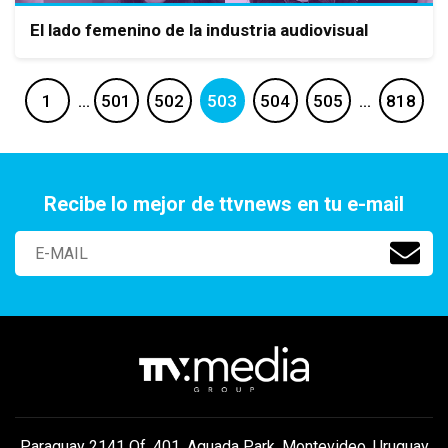
El lado femenino de la industria audiovisual
1
…
501
502
503
504
505
…
818
Recibe lo mejor de ttvnews en tu e-mail
Paraguay 2141 Of. 401, Aguada Park, Montevideo, Uruguay