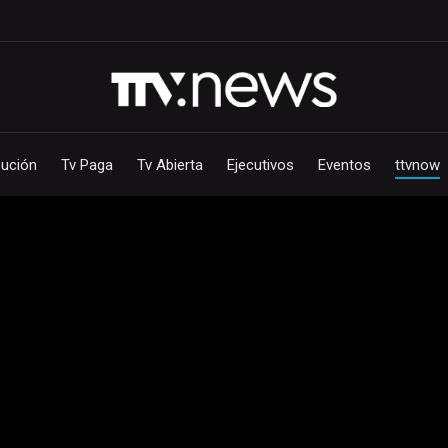
bución
Tv Paga
Tv Abierta
Ejecutivos
Eventos
ttvnow