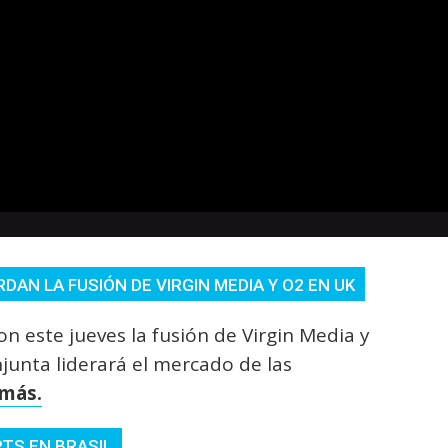
DAN LA FUSIÓN DE VIRGIN MEDIA Y O2 EN UK
on este jueves la fusión de Virgin Media y
unta liderará el mercado de las
más.
TS EN BRASIL