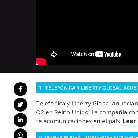
1. TELEFÓNICA Y LIBERTY GLOBAL ACUER
Telefónica y Liberty Global anunciar
O2 en Reino Unido. La compañía conj
telecomunicaciones en el país.
Leer 
2. DISNEY PODRÁ CONSERVAR FOX SPOR