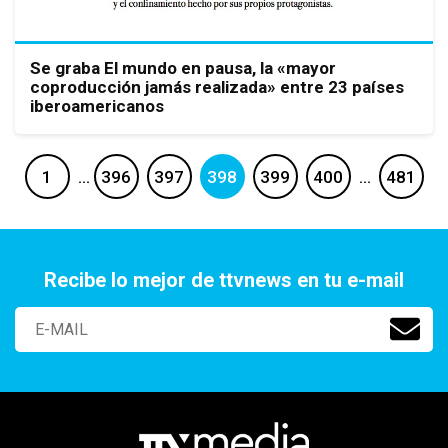
Se graba El mundo en pausa, la «mayor
coproducción jamás realizada» entre 23 países
iberoamericanos
1
…
396
397
398
399
400
…
481
Recibe lo mejor de ttvnews en tu e-mail