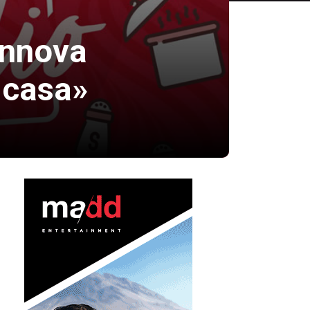
innova
 casa»