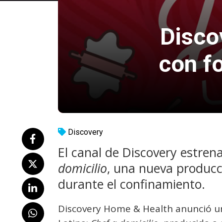
Disco
con f
Discovery
El canal de Discovery estren
domicilio
, una nueva producci
durante el confinamiento.
Discovery Home & Health anunció un