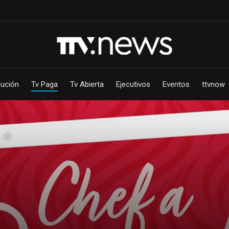
bución
Tv Paga
Tv Abierta
Ejecutivos
Eventos
ttvnow