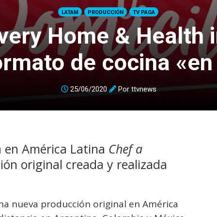
LATAM
PRODUCCIÓN
TV PAGA
very Home & Health 
ormato de cocina «en
25/06/2020
Por
ttvnews
a en América Latina
Chef a
ón original creada y realizada
a nueva producción original en América