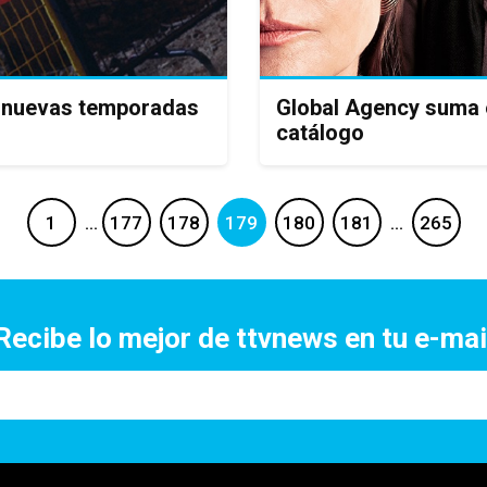
ta nuevas temporadas
Global Agency suma 
catálogo
1
…
177
178
179
180
181
…
265
Recibe lo mejor de ttvnews en tu e-mai