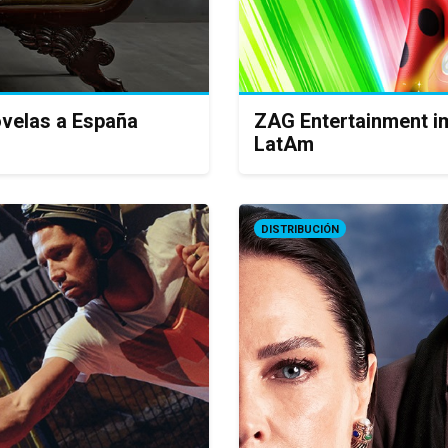
ovelas a España
ZAG Entertainment im
LatAm
DISTRIBUCIÓN