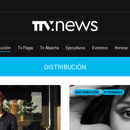
bución
Tv Paga
Tv Abierta
Ejecutivos
Eventos
ttvnow
DISTRIBUCIÓN
DISTRIBUCIÓN
STREAMING