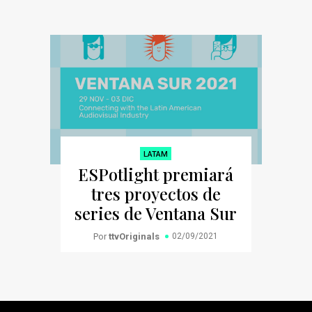
LATAM
ESPotlight premiará
tres proyectos de
series de Ventana Sur
Por
ttvOriginals
02/09/2021