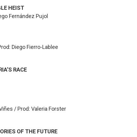
GLE HEIST
iego Fernández Pujol
Prod: Diego Fierro-Lablee
RIA’S RACE
iñes / Prod: Valeria Forster
ORIES OF THE FUTURE