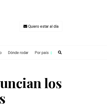
Quiero estar al día
o
Dónde rodar
Por país
uncian los
s