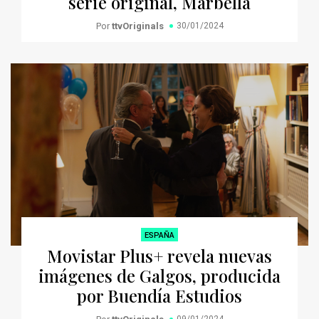
serie original, Marbella
Por
ttvOriginals
30/01/2024
ESPAÑA
Movistar Plus+ revela nuevas
imágenes de Galgos, producida
por Buendía Estudios
09/01/2024