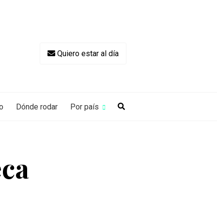
Quiero estar al día
o
Dónde rodar
Por país
eca