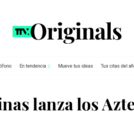
rófono
En tendencia
Mueve tus ideas
Tus citas del añ
nas lanza los Azt