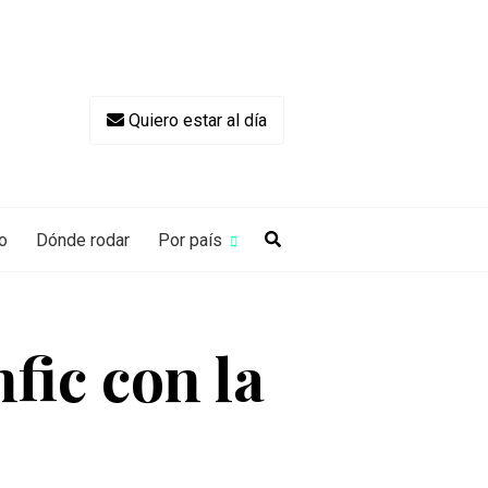
Quiero estar al día
o
Dónde rodar
Por país
fic con la