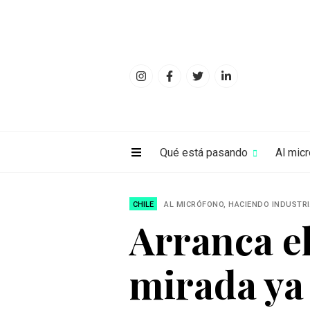
Qué está pasando
Al mic
CHILE
AL MICRÓFONO, HACIENDO INDUSTR
Arranca el
mirada ya