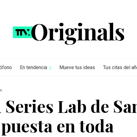
rófono
En tendencia
Mueve tus ideas
Tus citas del añ
IA
 Series Lab de San
 puesta en toda