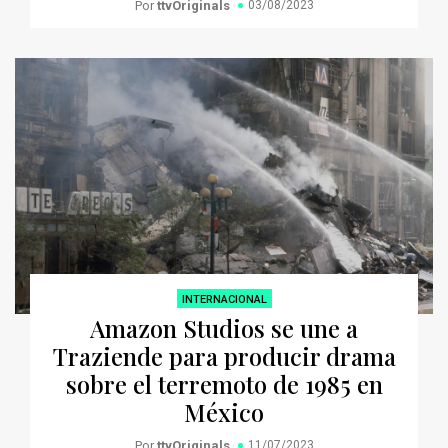
Por
ttvOriginals
03/08/2023
INTERNACIONAL
Amazon Studios se une a
Traziende para producir drama
sobre el terremoto de 1985 en
México
Por
ttvOriginals
11/07/2023