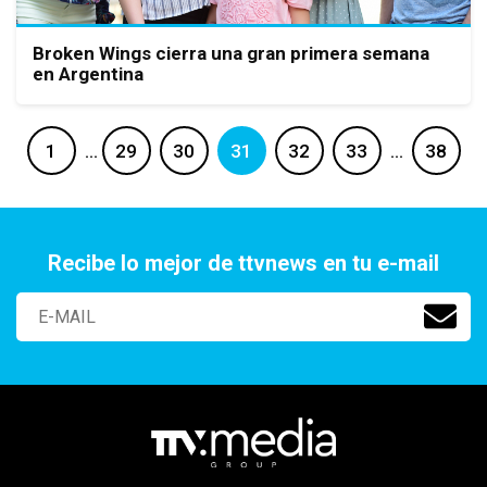
Broken Wings cierra una gran primera semana
en Argentina
1
…
29
30
31
32
33
…
38
Recibe lo mejor de ttvnews en tu e-mail