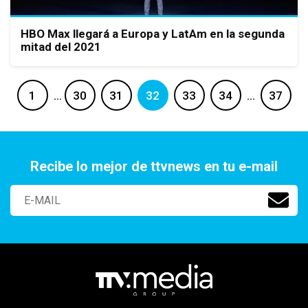
HBO Max llegará a Europa y LatAm en la segunda
mitad del 2021
1
…
30
31
32
33
34
…
37
Recibe lo mejor de ttvnews en tu e-mail