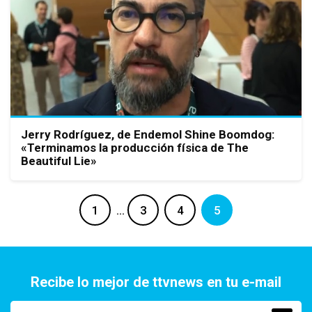
Jerry Rodríguez, de Endemol Shine Boomdog:
«Terminamos la producción física de The
Beautiful Lie»
1
…
3
4
5
Recibe lo mejor de ttvnews en tu e-mail