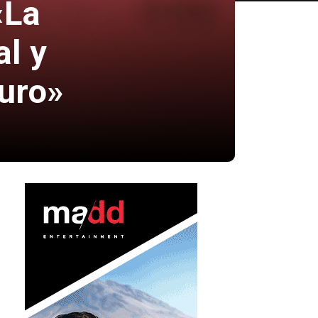
«La
l y
turo»