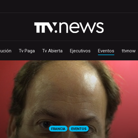
bución
Tv Paga
Tv Abierta
Ejecutivos
Eventos
ttvnow
FRANCIA
EVENTOS