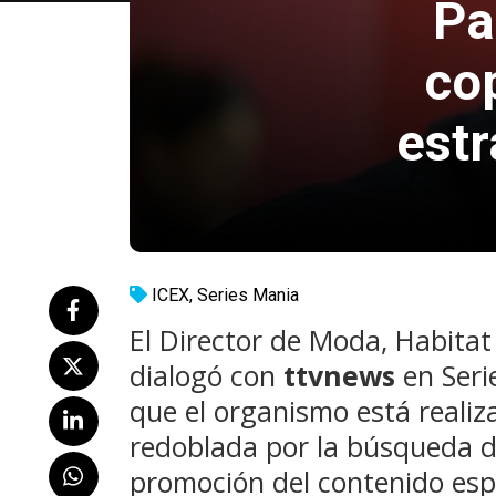
Pa
co
estr
ICEX
,
Series Mania
El Director de Moda, Habitat
dialogó con
ttvnews
en Seri
que el organismo está realiz
redoblada por la búsqueda d
promoción del contenido esp