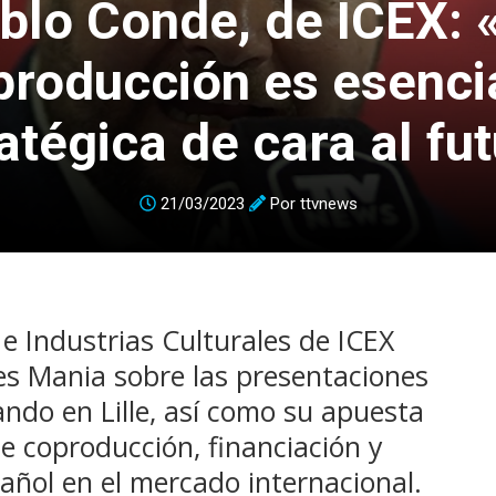
blo Conde, de ICEX: 
producción es esencia
atégica de cara al fu
21/03/2023
Por
ttvnews
 e Industrias Culturales de ICEX
es Mania sobre las presentaciones
ando en Lille, así como su apuesta
e coproducción, financiación y
añol en el mercado internacional.