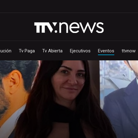
bución
Tv Paga
Tv Abierta
Ejecutivos
Eventos
ttvnow