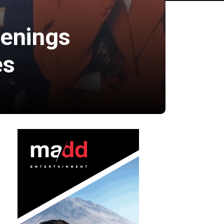
eenings
es