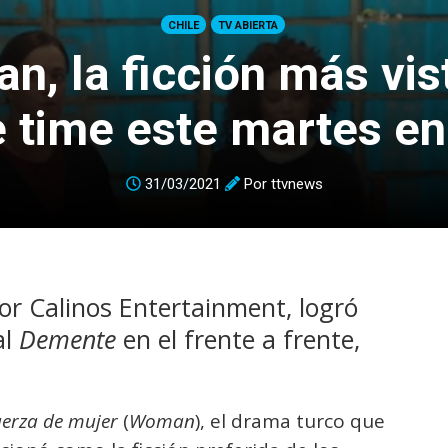
CHILE
TV ABIERTA
, la ficción más vis
 time este martes en
31/03/2021
Por
ttvnews
por Calinos Entertainment, logró
al
Demente
en el frente a frente,
uerza de mujer
(
Woman
), el drama turco que