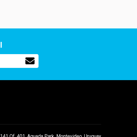
l
141 Of. 401, Aguada Park, Montevideo, Uruguay