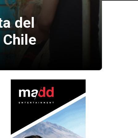
ta del
 Chile