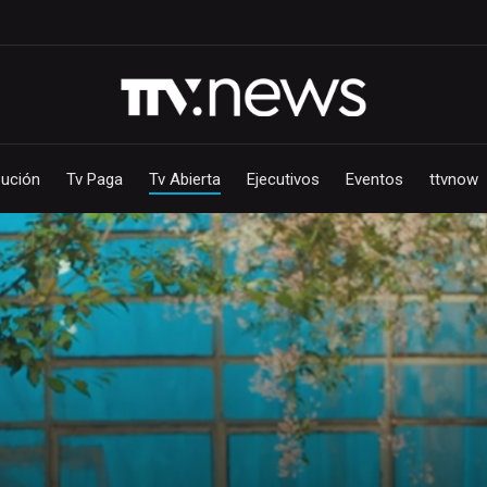
bución
Tv Paga
Tv Abierta
Ejecutivos
Eventos
ttvnow