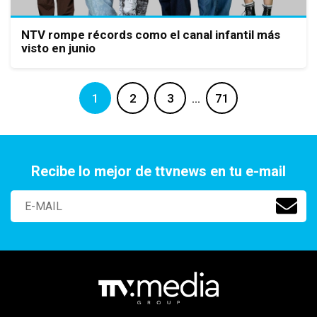
NTV rompe récords como el canal infantil más
visto en junio
1
2
3
…
71
Recibe lo mejor de ttvnews en tu e-mail