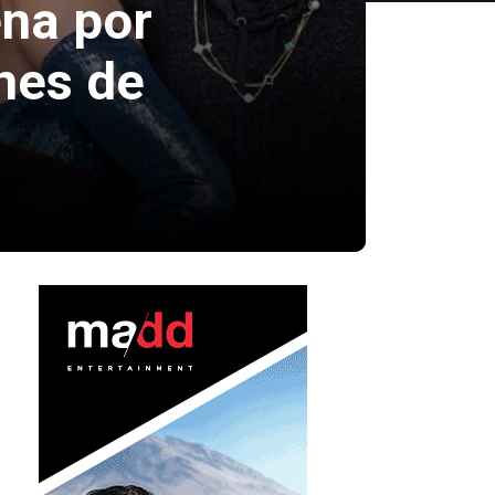
ena por
ones de