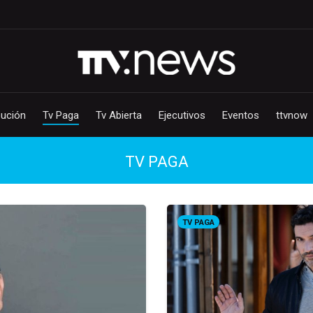
bución
Tv Paga
Tv Abierta
Ejecutivos
Eventos
ttvnow
TV PAGA
TV PAGA