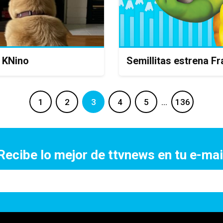
, KNino
Semillitas estrena Fr
1
2
3
4
5
…
136
Recibe lo mejor de ttvnews en tu e-mai