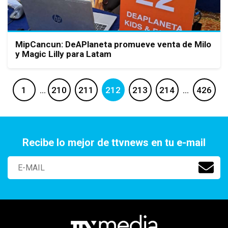
MipCancun: DeAPlaneta promueve venta de Milo
y Magic Lilly para Latam
1
…
210
211
212
213
214
…
426
Recibe lo mejor de ttvnews en tu e-mail