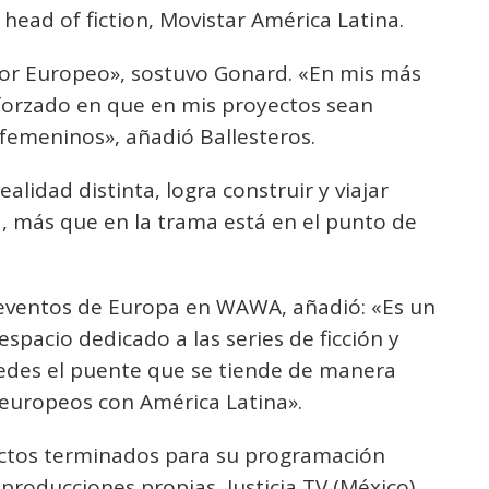
head of fiction, Movistar América Latina.
or Europeo», sostuvo Gonard. «En mis más
sforzado en que en mis proyectos sean
femeninos», añadió Ballesteros.
alidad distinta, logra construir y viajar
a, más que en la trama está en el punto de
e eventos de Europa en WAWA, añadió: «Es un
spacio dedicado a las series de ficción y
tedes el puente que se tiende de manera
 europeos con América Latina».
uctos terminados para su programación
roducciones propias, Justicia TV (México)