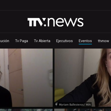
bución
Tv Paga
Tv Abierta
Ejecutivos
Eventos
ttvnow