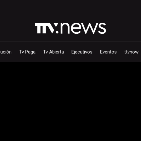
bución
Tv Paga
Tv Abierta
Ejecutivos
Eventos
ttvnow