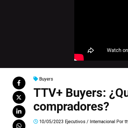
Buyers
TTV+ Buyers: ¿Qu
compradores?
10/05/2023
Ejecutivos
/
Internacional
Por
t