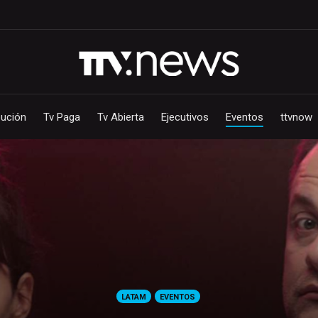
bución
Tv Paga
Tv Abierta
Ejecutivos
Eventos
ttvnow
LATAM
EVENTOS