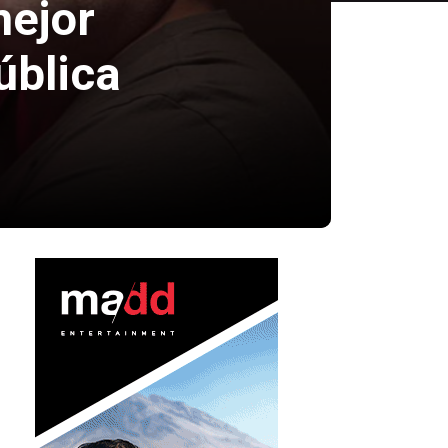
mejor
ública