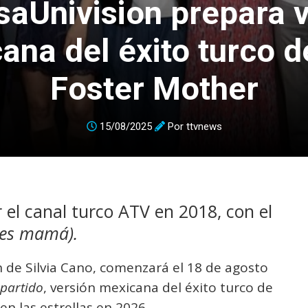
saUnivision prepara 
ana del éxito turco d
Foster Mother
15/08/2025
Por
ttvnews
 el canal turco ATV en 2018, con el
res mamá).
n de Silvia Cano, comenzará el 18 de agosto
partido
, versión mexicana del éxito turco de
en las estrellas en 2026.