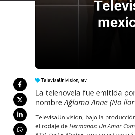
Televi
mexic
TelevisaUnivision
,
atv
La telenovela fue emitida por
nombre
Ağlama Anne (No llo
TelevisaUnivision, bajo la producció
el rodaje de
Hermanas: Un Amor Com
ATV,
Foster Mother,
que se estrenará 