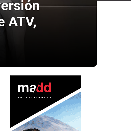
versión
e ATV,