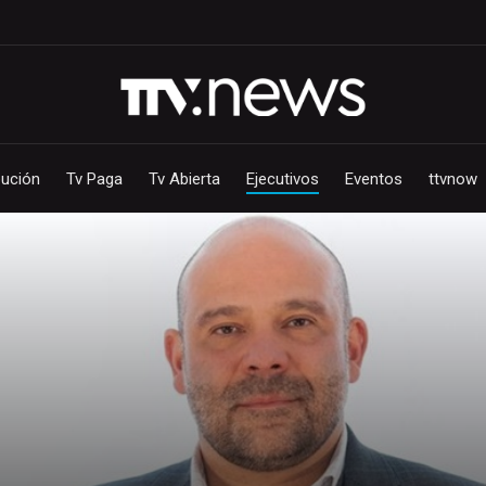
bución
Tv Paga
Tv Abierta
Ejecutivos
Eventos
ttvnow