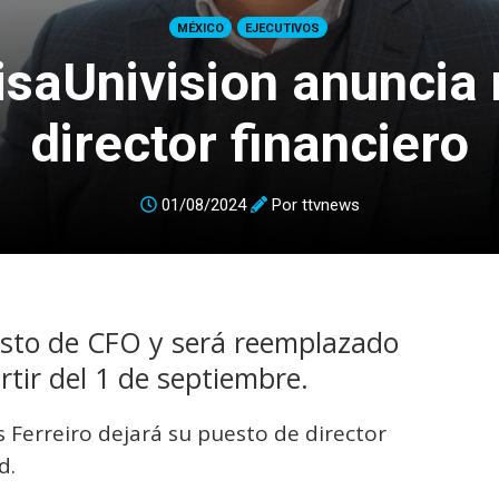
MÉXICO
EJECUTIVOS
isaUnivision anuncia
director financiero
01/08/2024
Por
ttvnews
uesto de CFO y será reemplazado
tir del 1 de septiembre.
 Ferreiro dejará su puesto de director
d.