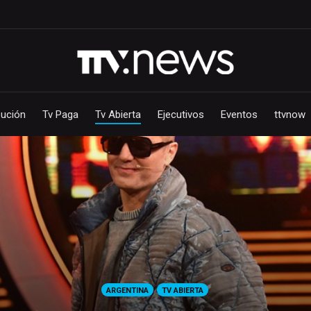
bución
Tv Paga
Tv Abierta
Ejecutivos
Eventos
ttvnow
ARGENTINA
TV ABIERTA