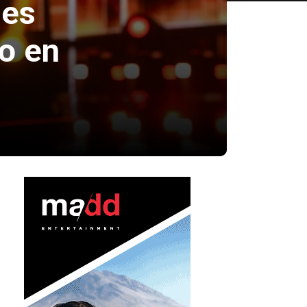
ses
o en