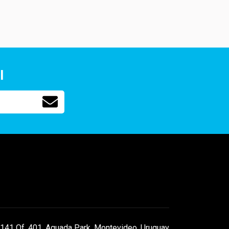
l
141 Of. 401, Aguada Park, Montevideo, Uruguay