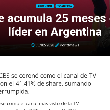
ARGENTINA
TV ABIERTA
fe acumula 25 meses
líder en Argentina
03/02/2020
Por
ttvnews
mCBS se coronó como el canal de TV
 con el 41,41% de share, sumando
errumpida.
e como el canal más visto de la TV