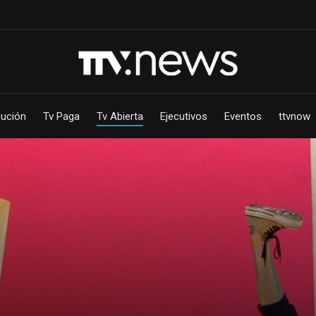
bución
Tv Paga
Tv Abierta
Ejecutivos
Eventos
ttvnow