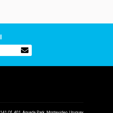
l
141 Of. 401, Aguada Park, Montevideo, Uruguay