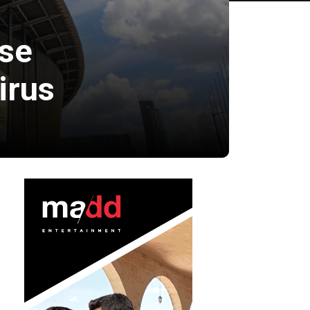
se
irus