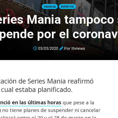
FRANCIA
EVENTOS
eries Mania tampoco 
pende por el coronav
03/03/2020
Por
ttvnews
ización de Series Mania reafirmó
l cual estaba planificado.
nció en las últimas horas
que pese a la
) no tiene planes de suspender ni cancelar
alizará entre el 20 y el 28 de marzo en la