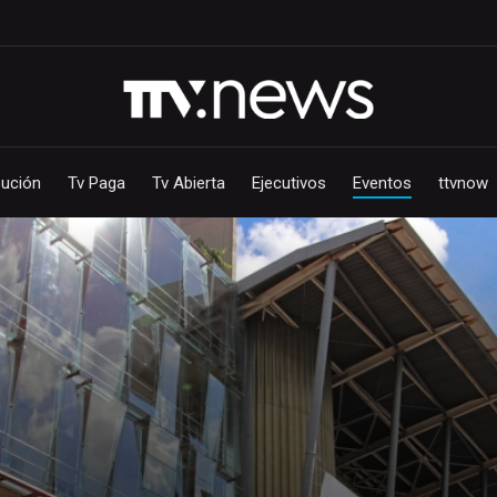
bución
Tv Paga
Tv Abierta
Ejecutivos
Eventos
ttvnow