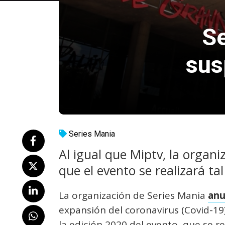
S
sus
Series Mania
Al igual que Miptv, la organ
que el evento se realizará ta
La organización de Series Mania
anu
expansión del coronavirus (Covid-19
la edición 2020 del evento, que se re