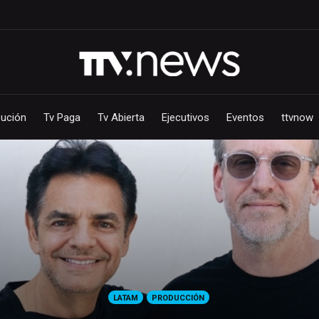
bución
Tv Paga
Tv Abierta
Ejecutivos
Eventos
ttvnow
LATAM
PRODUCCIÓN