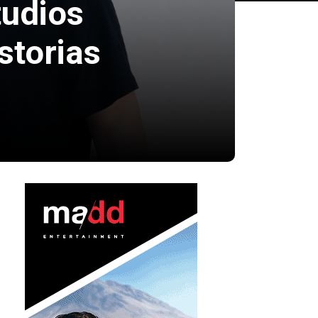
tudios
storias