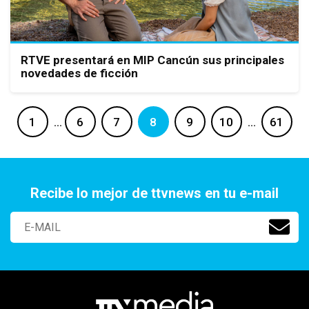
RTVE presentará en MIP Cancún sus principales
novedades de ficción
1
…
6
7
8
9
10
…
61
Recibe lo mejor de ttvnews en tu e-mail