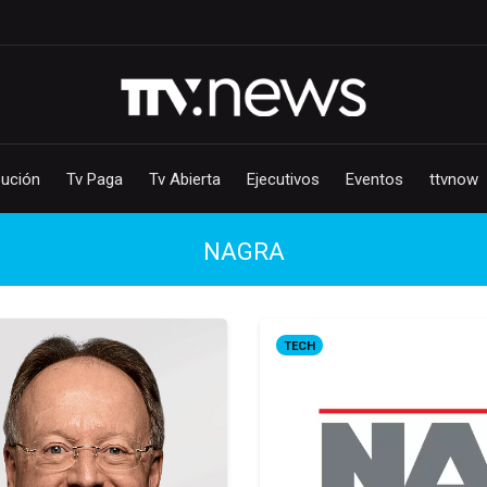
bución
Tv Paga
Tv Abierta
Ejecutivos
Eventos
ttvnow
NAGRA
TECH