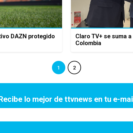
rtivo DAZN protegido
Claro TV+ se suma a
Colombia
1
2
Recibe lo mejor de ttvnews en tu e-mai