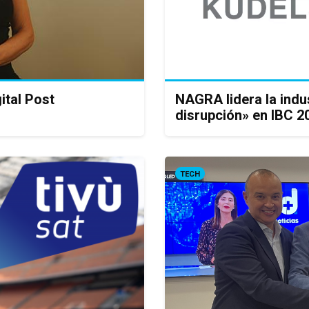
ital Post
NAGRA lidera la indu
disrupción» en IBC 2
TECH