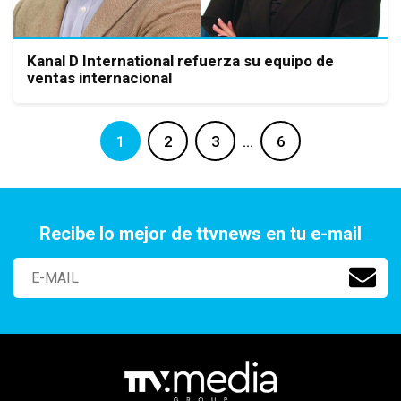
Kanal D International refuerza su equipo de
ventas internacional
1
2
3
…
6
Recibe lo mejor de ttvnews en tu e-mail