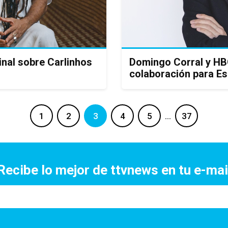
nal sobre Carlinhos
Domingo Corral y HB
colaboración para E
1
2
3
4
5
…
37
Recibe lo mejor de ttvnews en tu e-mai