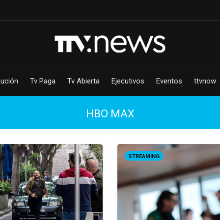
bución
Tv Paga
Tv Abierta
Ejecutivos
Eventos
ttvnow
HBO MAX
STREAMING