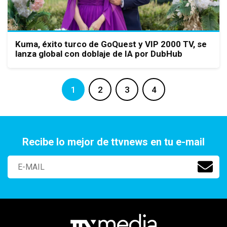
Kuma, éxito turco de GoQuest y VIP 2000 TV, se
lanza global con doblaje de IA por DubHub
1
2
3
4
Recibe lo mejor de ttvnews en tu e-mail