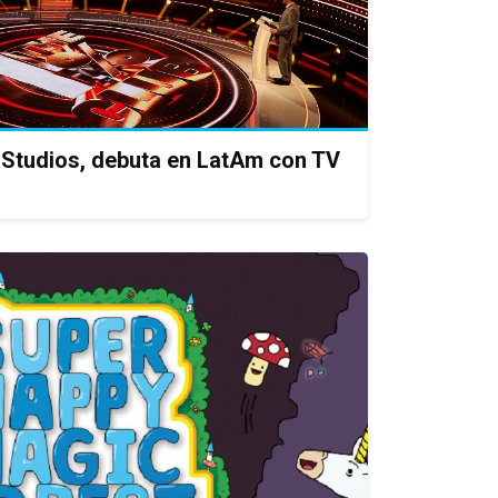
 Studios, debuta en LatAm con TV