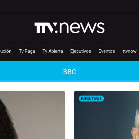
bución
Tv Paga
Tv Abierta
Ejecutivos
Eventos
ttvnow
BBC
EJECUTIVOS