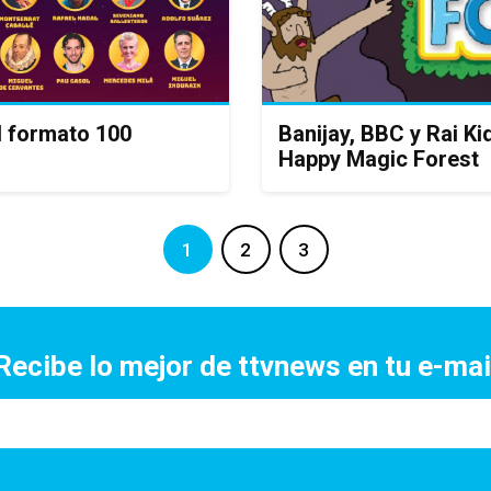
l formato 100
Banijay, BBC y Rai Ki
Happy Magic Forest
1
2
3
Recibe lo mejor de ttvnews en tu e-mai